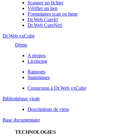
Scanner un fichier
Vérifier un lien
Formulaires scan en ligne
Dr.Web CureIt!
Dr.Web CureNet!
Dr.Web vxCube
Démo
A propos
Licencing
Rapports
Statistiques
Connexion à Dr.Web vxCube
Bibliothèque virale
Descriptions de virus
Base documentaire
TECHNOLOGIES