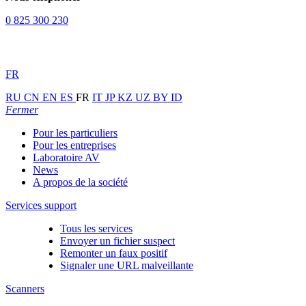
0 825 300 230
FR
RU
CN
EN
ES
FR
IT
JP
KZ
UZ
BY
ID
Fermer
Pour les particuliers
Pour les entreprises
Laboratoire AV
News
A propos de la société
Services support
Tous les services
Envoyer un fichier suspect
Remonter un faux positif
Signaler une URL malveillante
Scanners