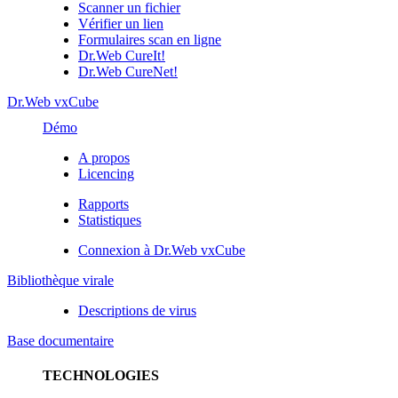
Scanner un fichier
Vérifier un lien
Formulaires scan en ligne
Dr.Web CureIt!
Dr.Web CureNet!
Dr.Web vxCube
Démo
A propos
Licencing
Rapports
Statistiques
Connexion à Dr.Web vxCube
Bibliothèque virale
Descriptions de virus
Base documentaire
TECHNOLOGIES