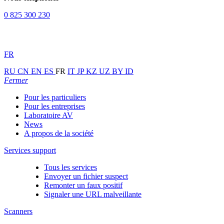
0 825 300 230
FR
RU
CN
EN
ES
FR
IT
JP
KZ
UZ
BY
ID
Fermer
Pour les particuliers
Pour les entreprises
Laboratoire AV
News
A propos de la société
Services support
Tous les services
Envoyer un fichier suspect
Remonter un faux positif
Signaler une URL malveillante
Scanners