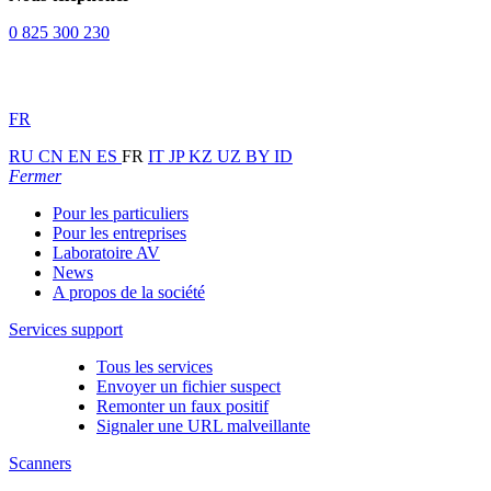
0 825 300 230
FR
RU
CN
EN
ES
FR
IT
JP
KZ
UZ
BY
ID
Fermer
Pour les particuliers
Pour les entreprises
Laboratoire AV
News
A propos de la société
Services support
Tous les services
Envoyer un fichier suspect
Remonter un faux positif
Signaler une URL malveillante
Scanners