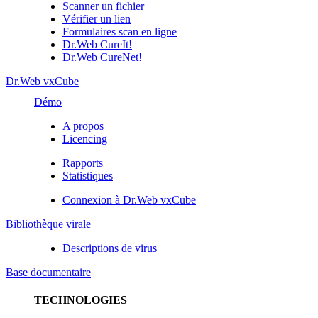
Scanner un fichier
Vérifier un lien
Formulaires scan en ligne
Dr.Web CureIt!
Dr.Web CureNet!
Dr.Web vxCube
Démo
A propos
Licencing
Rapports
Statistiques
Connexion à Dr.Web vxCube
Bibliothèque virale
Descriptions de virus
Base documentaire
TECHNOLOGIES