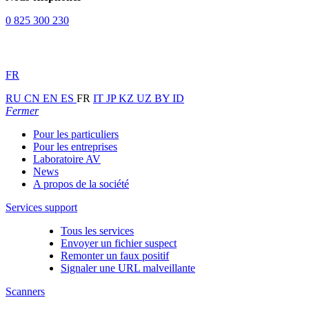
0 825 300 230
FR
RU
CN
EN
ES
FR
IT
JP
KZ
UZ
BY
ID
Fermer
Pour les particuliers
Pour les entreprises
Laboratoire AV
News
A propos de la société
Services support
Tous les services
Envoyer un fichier suspect
Remonter un faux positif
Signaler une URL malveillante
Scanners