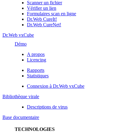
Scanner un fichier
Vérifier un lien
Formulaires scan en ligne
Dr.Web CureIt!
Dr.Web CureNet!
Dr.Web vxCube
Démo
A propos
Licencing
Rapports
Statistiques
Connexion à Dr.Web vxCube
Bibliothèque virale
Descriptions de virus
Base documentaire
TECHNOLOGIES